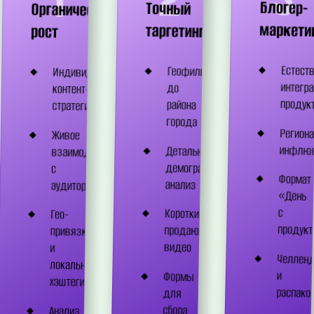
3
2
1
Блогер-
Точный
Органический
маркети
таргетинг
рост
Естест
Геофильтрация
Индивидуальная
интегр
до
контент-
продук
района
стратегия
города
Регион
Живое
инфлю
Детальный
взаимодействие
демографический
с
Формат
анализ
аудиторией
«День
с
Короткие
Гео-
продук
продающие
привязка
видео
и
Челлен
локальные
и
Формы
хэштеги
распако
для
сбора
Анализ