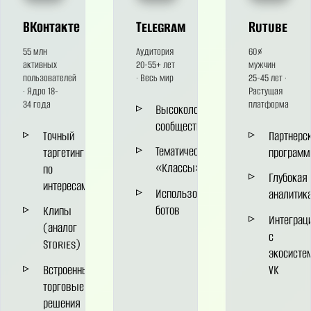
ВКонтакте
Telegram
Rutube
55 млн
Аудитория
60%
активных
20-55+ лет
мужчин
пользователей
· Весь мир
25-45 лет ·
· Ядро 18-
Растущая
34 года
платформа
Высоколояльные
сообщества
Точный
Партнерс
Тематические
таргетинг
програм
«Классы»
по
Глубокая
интересам
Использование
аналитик
ботов
Клипы
Интеграц
(аналог
с
Stories)
экосисте
Встроенные
VK
торговые
решения