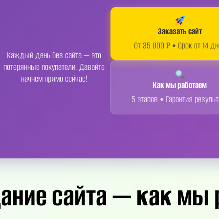
Заказать сайт
От 35 000 ₽ • Срок от 14 д
Каждый день без сайта — это
потерянные покупатели. Давайте
начнем прямо сейчас!
Как мы работаем
5 этапов • Гарантия результ
ание сайта — как мы 