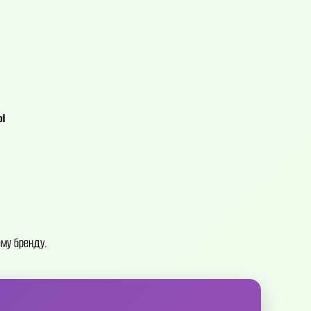
Ы
му бренду.