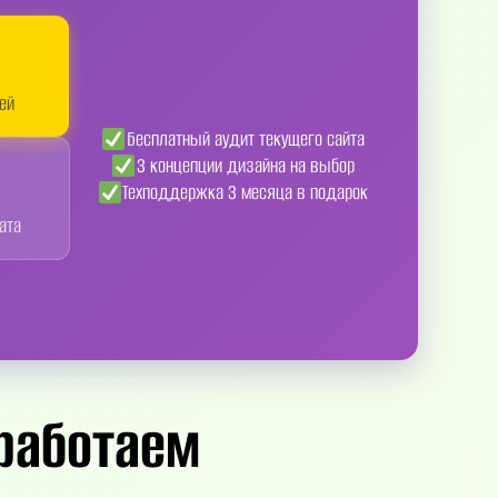
ней
Бесплатный аудит текущего сайта
3 концепции дизайна на выбор
Техподдержка 3 месяца в подарок
ата
работаем